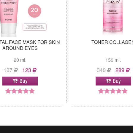
TAL FACE MASK FOR SKIN
TONER COLLAGE
AROUND EYES
20 ml.
150 ml.
137
123
340
289
Buy
Buy