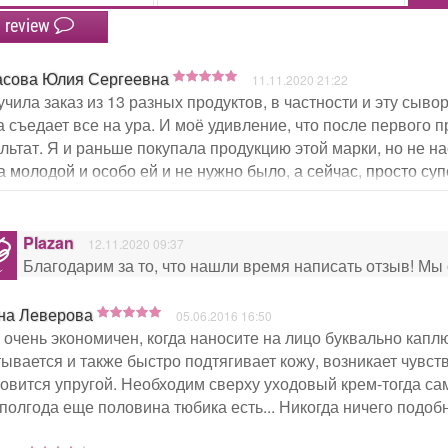
 review
асова Юлия Сергеевна
11.11.2020 21:22
чила заказ из 13 разных продуктов, в частности и эту сыво
 съедает все на ура. И моё удивление, что после первого 
льтат. Я и раньше покупала продукцию этой марки, но не н
 молодой и особо ей и не нужно было, а сейчас, просто су
зу! Вы молодцы! И дальше буду пользоваться вашей продук
х точек( магазинов) было побольше в Санкт Петербурге ( я 
 и приходится заказывать через сайт. На точке можно было
Plazan
12.11.2020 09:37
е заказываю много, т. к не знаю, что подойдёт.
Благодарим за то, что нашли время написать отзыв! Мы
на Леверова
05.06.2016 16:50
 очень экономичен, когда наносите на лицо буквально капл
ывается и также быстро подтягивает кожу, возникает чувст
овится упругой. Необходим сверху уходовый крем-тогда сам
полгода еще половина тюбика есть... Никогда ничего подоб