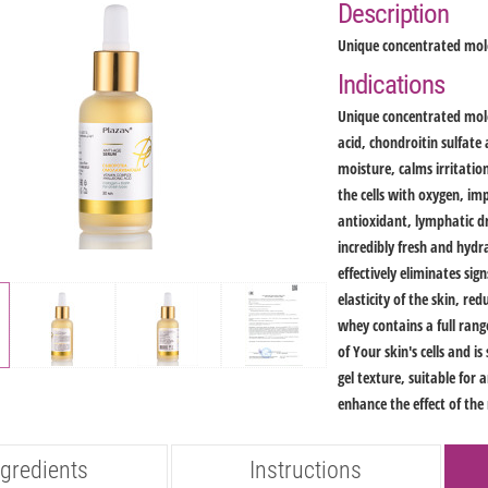
Description
Unique concentrated mol
Indications
Unique concentrated mole
acid, chondroitin sulfate
moisture, calms irritati
the cells with oxygen, i
antioxidant, lymphatic dr
incredibly fresh and hydr
effectively eliminates sig
elasticity of the skin, r
whey contains a full ran
of Your skin's cells and i
gel texture, suitable for 
enhance the effect of th
ngredients
Instructions