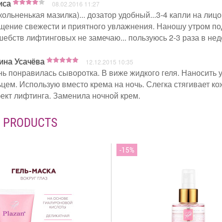
иса
08.02.2016 11:27
ольненькая мазилка)... дозатор удобный...3-4 капли на лицо
ение свежести и приятного увлажнения. Наношу утром под 
ебств лифтинговых не замечаю... пользуюсь 2-3 раза в нед
ина Усачёва
12.12.2015 10:35
ь понравилась сыворотка. В виже жидкого геля. Наносить у
цем. Использую вместо крема на ночь. Слегка стягивает к
кт лифтинга. Заменила ночной крем.
D PRODUCTS
15