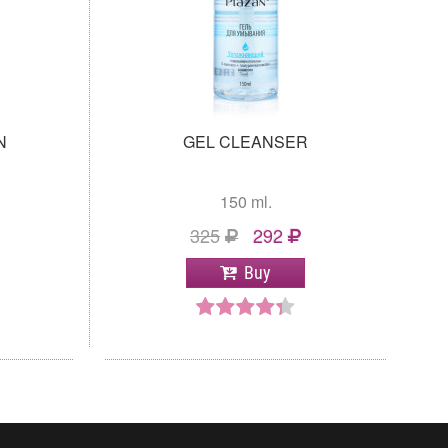
N
GEL CLEANSER
150 ml.
325
292
Buy