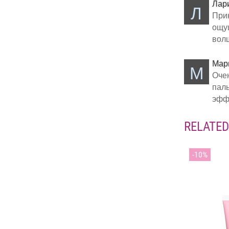
Лар
Л
Прик
ощущ
волш
Мар
М
Очен
паль
эффе
RELATE
10