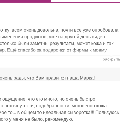
ротку, всем очень довольна, почти все уже опробовала.
применения продуктов, уже на другой день виден
астолько были заметны результаты, может кожа и так
пер. Ещё спасибо за подарочки от фирмы к моему
цией, хочу все попробовать. Единственно, раньше
раскрыть
посещала точку у Московских ворот), а сейчас точек
 купить пару продуктов и получить рекомендацию, а на
 очень рады, что Вам нравится наша Марка!
ю ощущение, что его много, но очень быстро
во подтянутости, подобранности, мгновенно кожа
ое то... в общем то идеальная сыворотка!!! Пользуюсь
ного у меня не было, рекомендую.