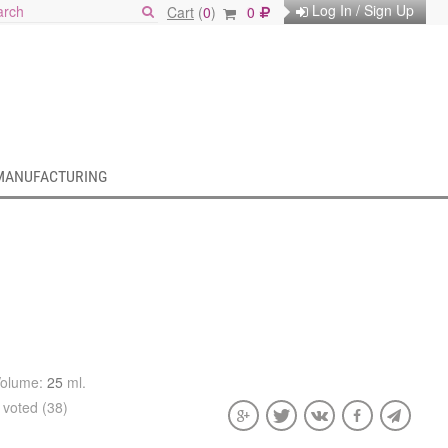
Log In / Sign Up
Cart
(
0
)
0
MANUFACTURING
Volume:
25
ml.
voted (38)