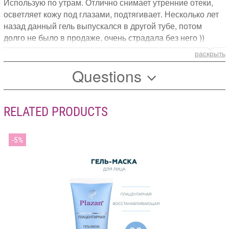
Использую по утрам. Отлично снимает утренние отеки,
осветляет кожу под глазами, подтягивает. Несколько лет
назад данный гель выпускался в другой тубе, потом
долго не было в продаже, очень страдала без него ))
Теперь регулярно приобретаю в новой упаковке. При
раскрыть
ежедневном использовании хватает примерно на 1,5-2
Questions
месяца. Одновременно применяю такую же маску для
лица в голубой тубе. Пока готовлю утренний кофе, маски
делают свое дело. 10 минут - и уже к завтраку лицо
свежее. Рекомендую!
RELATED PRODUCTS
5