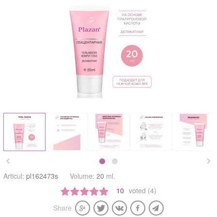


Articul:
pl162473s
Volume:
20
ml.
10
voted (4)
Share