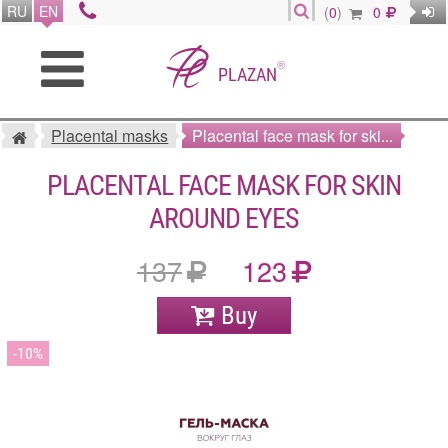
RU
EN
(
0
)
0
®
PLAZAN
Placental masks
Placental face mask for ski...
PLACENTAL FACE MASK FOR SKIN
AROUND EYES
137
123
Buy
10