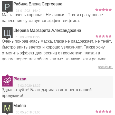
Р
Рабина Елена Сергеевна
31.01.2021 16:40
Маска очень хорошая. Не липкая. Почти сразу после
нанесения чувствуется эффект лифтига.
Щ
Щерева Маргарита Александровна
15.03.2020 12:29
Очень понравилась маска, глаза не раздражает, не течёт,
быстро впитывается и хорошо увлажняет. Также хочу
отметить эффект для ресниц от косметики плазан в
целом: перестали обламываться кончики, хотя раньше
такое иногда случалось, ресницы стали более прочными
раскрыть
и более выразительными. При использовании любого
средства наношу также немного на ресницы, результат
Plazan
не заставил себя ждать.
15.03.2020 12:37
Здравствуйте! Благодарим за интерес к нашей
продукции!
M
Marina
30.05.2018 09:00