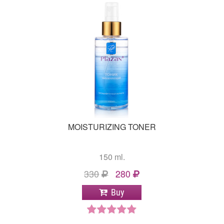
MOISTURIZING TONER
150 ml.
330
280
Buy