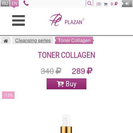
RU
EN
(
0
)
0
®
PLAZAN
Cleansing series
Toner Collagen
TONER COLLAGEN
340
289
Buy
15