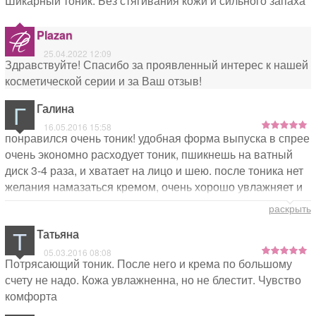
Шикарный тоник. Без стягивания кожи и сильного запаха
Plazan
25.04.2022 12:09
Здравствуйте! Спасибо за проявленный интерес к нашей
косметической серии и за Ваш отзыв!
Г
Галина
16.05.2016 15:58
понравился очень тоник! удобная форма выпуска в спрее
очень экономно расходует тоник, пшикнешь на ватный
диск 3-4 раза, и хватает на лицо и шею. после тоника нет
желания намазаться кремом, очень хорошо увлажняет и
подтягивает кожу, оживляет даже, я бы сказала.
раскрыть
Т
Татьяна
05.03.2016 08:08
Потрясающий тоник. После него и крема по большому
счету не надо. Кожа увлажненна, но не блестит. Чувство
комфорта