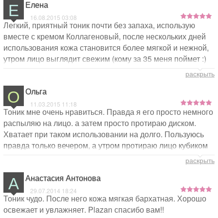
Е
Елена
16.08.2015 03:08
Легкий, приятный тоник почти без запаха, использую
вместе с кремом Коллагеновый, после нескольких дней
использования кожа становится более мягкой и нежной,
утром лицо выглядит свежим (кому за 35 меня поймет :)
Дорогой "Плазан", спасибо за прекрасный продукт.
раскрыть
О
Ольга
11.03.2015 11:18
Тоник мне очень нравиться. Правда я его просто немного
распыляю на лицо. а затем просто протираю диском.
Хватает при таком использовании на долго. Пользуюсь
правда только вечером, а утром протираю лицо кубиком
льда. Вся косметика плазан мне очень нравиться.
раскрыть
Спасибо за качественную косметику. Пишу отзыв не для
А
Анастасия Антонова
рекламы, а просто делюсь тем что испробовала на себе.
29.07.2014 18:24
Тоник чудо. После него кожа мягкая бархатная. Хорошо
освежает и увлажняет. Plazan спасибо вам!!