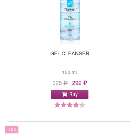
обязательно возьму тоник, его я просто обожаю наносить
перед сном. Возьму ночной крем, скраб, обязательно
питательную сыворотку. Ну а шампунь взять сам Бог
велел. Да, и еще, у подруги день рождения, надо и ей
сделать подарок. О плазане она пока еще не знает)). Я ее
рекомендую все у кого проблемы с кожей и тем кто
простохочет выглятеть хорошо. Но не забывайте о
косметологе, его надо посещять как минимум 2 раза в
GEL CLEANSER
год: весной и осенью! Всем удачи и приятного
времяпровождения с плазаном!
150 ml.
325
292
Buy
15