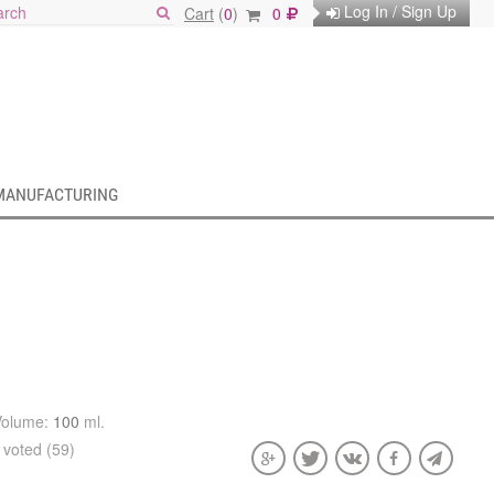
Log In / Sign Up
Cart
(
0
)
0
MANUFACTURING
Volume:
100
ml.
voted (59)