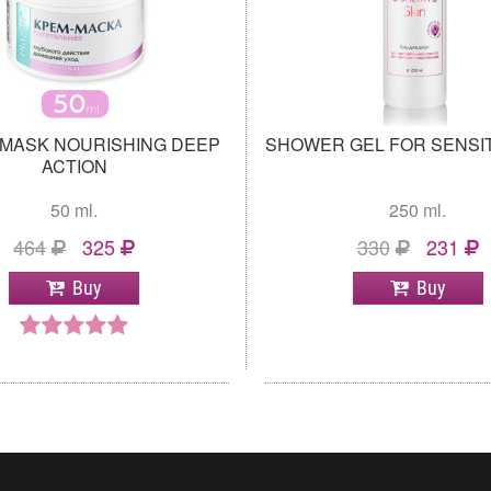
MASK NOURISHING DEEP
SHOWER GEL FOR SENSIT
ACTION
50 ml.
250 ml.
464
325
330
231
Buy
Buy