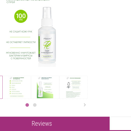

Reviews