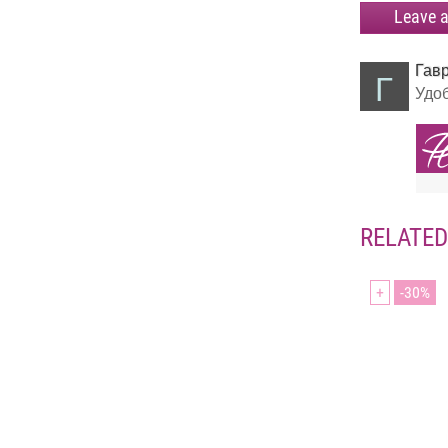
Leave a
Гав
Г
Удоб
RELATE
+
30