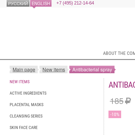
РУССКИЙ
ENGLISH
+7 (495) 212-14-64
ABOUT THE CO
Main page
New items
Antibacterial spray
NEW ITEMS
ANTIBA
ACTIVE INGREDIENTS
185
PLACENTAL MASKS
10
CLEANSING SERIES
SKIN FACE CARE