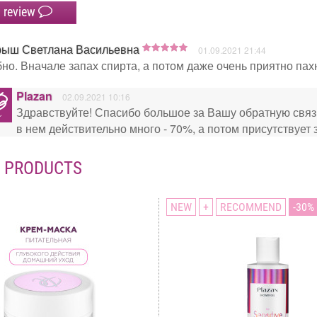
 review
рыш Светлана Васильевна
01.09.2021 21:44
но. Вначале запах спирта, а потом даже очень приятно пах
Plazan
02.09.2021 10:16
Здравствуйте! Спасибо большое за Вашу обратную связ
в нем действительно много - 70%, а потом присутствует
D PRODUCTS
NEW
+
RECOMMEND
30