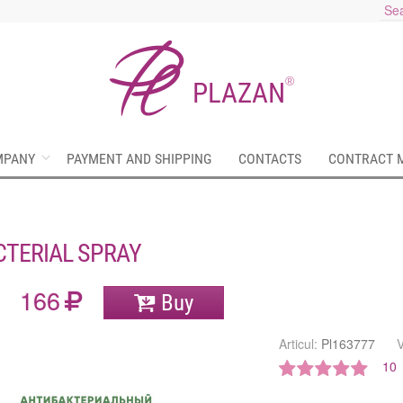
®
PLAZAN
MPANY
PAYMENT AND SHIPPING
CONTACTS
CONTRACT 
CTERIAL SPRAY
166
Buy
Articul:
Pl163777
10