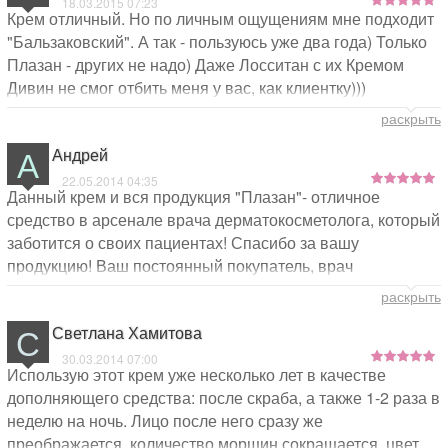
18.03.2015 07:23
Крем отличный. Но по личным ощущениям мне подходит
"Бальзаковский". А так - пользуюсь уже два года) Только
Плазан - других не надо) Даже Лосситан с их Кремом
Дивин не смог отбить меня у вас, как клиентку)))
Процветания Вам! Люблю и рекомендую всем!
раскрыть
А
Андрей
22.05.2014 04:35
Данный крем и вся продукция "Плазан"- отличное
средство в арсенале врача дерматокосметолога, который
заботится о своих пациентах! Спасибо за вашу
продукцию! Ваш постоянный покупатель, врач
дерматокосметолог, Андрей Владимирович.
раскрыть
С
Светлана Хамитова
30.03.2014 07:00
Использую этот крем уже несколько лет в качестве
дополняющего средства: после скраба, а также 1-2 раза в
неделю на ночь. Лицо после него сразу же
преображается, количество морщин сокращается, цвет