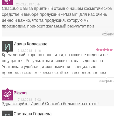
бархатная, после применение 2 недель виден
20.03.2019 15:44
значительный результат.
Спасибо Вам за приятный отзыв о нашем косметическом
средстве и выборе продукции «Plazan”. Для нас очень
ценно и важно, что та продукция, которую мы
производим, приносит желаемый результат при
применении! Будем радовать Вас нашими новинками!
expand
Всего Вам самого доброго и весеннего настроения!
И
Ирина Колпакова
13.12.2018 11:16
Крем легкий, хорошо наносится, на коже не виден и не
ощущается. Результатом я также осталась довольна.
Упаковка и удобная, и экономичная - специально
проверила сколько крема остаётся в использованном
флаконе, оказалось, что он практически пустой.
раскрыть
Plazan
17.12.2018 13:02
Здравствуйте, Ирина! Спасибо большое за отзыв!
С
Светлана Гордеева