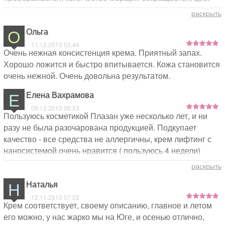
кожи улучшается! Эффект, как говорится, на лицо!
раскрыть
О
Ольга
11.12.2013 03:44
Очень нежная консистенция крема. Приятный запах.
Хорошо ложится и быстро впитывается. Кожа становится
очень нежной. Очень довольна результатом.
Е
Елена Вахрамова
09.12.2013 06:53
Пользуюсь косметикой Плазан уже несколько лет, и ни
разу не была разочарована продукцией. Подкупает
качество - все средства не аллергичны, крем лифтинг с
наносистемой очень нравится ( пользуюсь 4 недели)
заметен результат- кожа стала более упругой, овал лица
раскрыть
подтянулся, крем отлично впитывается не оставляет
Н
Наталья
жирного блеска, (мой тип кожи -комбинированная) что
мне особенно нравится крем почти не имеет запаха, кожа
12.11.2013 07:22
Крем соответствует, своему описанию, главное и летом
стала более свежей, изменился цвет лица, стали менее
его можно, у нас жарко мы на Юге, и осенью отлично,
заметны поры. Рекомендую