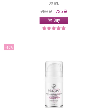
30 ml.
763
725
Buy
10