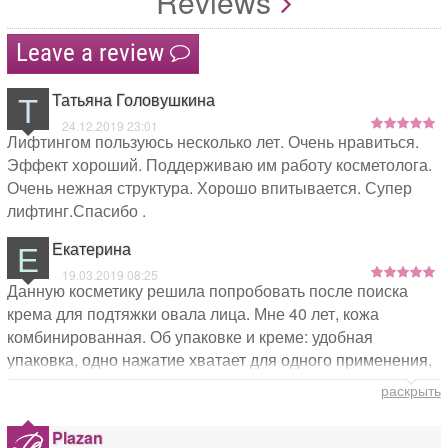
Reviews
Leave a review
Т
Татьяна Головушкина
24.12.2019 23:01
Лифтингом пользуюсь несколько лет. Очень нравиться.
Эффект хороший. Поддерживаю им работу косметолога.
Очень нежная структура. Хорошо впитывается. Супер
лифтинг.Спасибо .
Е
Екатерина
19.03.2019 08:25
Данную косметику решила попробовать после поиска
крема для подтяжки овала лица. Мне 40 лет, кожа
комбинированная. Об упаковке и креме: удобная
упаковка, одно нажатие хватает для одного применения,
без резких запахов, легкая текстура, при первичном
раскрыть
использовании небольшое легкое покалывание
(проходит через пару минут), кожа после нанесения как
Plazan