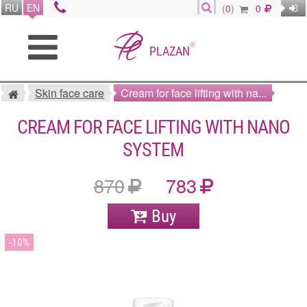
RU
EN
(
0
)
0
®
PLAZAN
Skin face care
Cream for face lifting with na...
CREAM FOR FACE LIFTING WITH NANO
SYSTEM
870
783
Buy
10