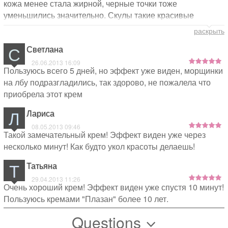
кожа менее стала жирной, черные точки тоже
уменьшились значительно. Скулы такие красивые
становятся, и кожа бархатистая, и цвет здоровый так и
раскрыть
хочется постоянно провести рукой по щеке. Пользуюсь с
С
Светлана
июля 2013 года. Спасибо.
26.06.2013 16:09
Пользуюсь всего 5 дней, но эффект уже виден, морщинки
на лбу подразгладились, так здорово, не пожалела что
приобрела этот крем
Л
Лариса
08.05.2013 09:46
Такой замечательный крем! Эффект виден уже через
несколько минут! Как будто укол красоты делаешь!
Т
Татьяна
29.04.2013 11:26
Очень хороший крем! Эффект виден уже спустя 10 минут!
Пользуюсь кремами "Плазан" более 10 лет.
Questions