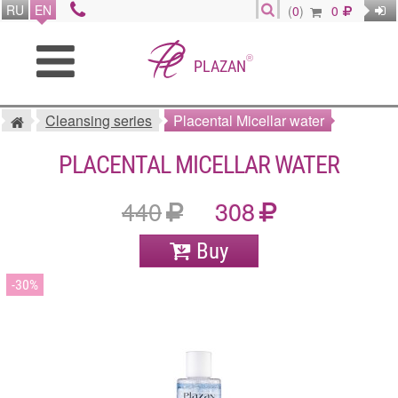
RU
EN
(
0
)
0
®
PLAZAN
Cleansing series
Placental Micellar water
PLACENTAL MICELLAR WATER
440
308
Buy
30