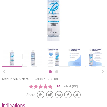


Articul:
pl162787s
Volume:
250
ml.
10
voted (82)
Share
Indications