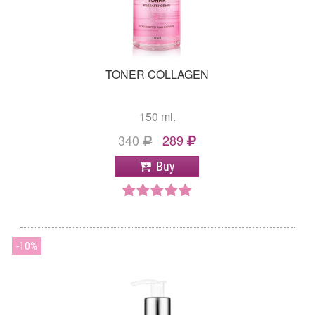
TONER COLLAGEN
150 ml.
340
289
Buy
10