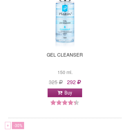
GEL CLEANSER
150 ml.
325
292
Buy
+
30