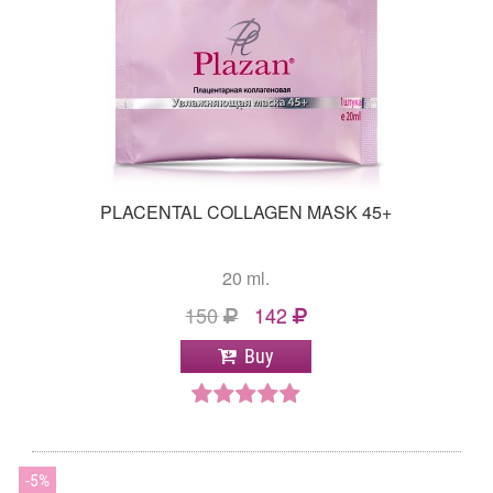
PLACENTAL COLLAGEN MASK 45+
20 ml.
150
142
Buy
5