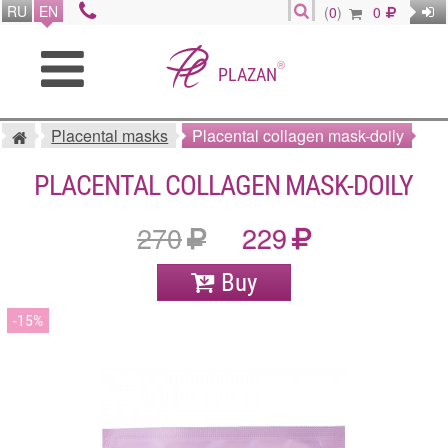
RU
EN
(
0
)
0
®
PLAZAN
Placental masks
Placental collagen mask-doily
PLACENTAL COLLAGEN MASK-DOILY
270
229
Buy
15