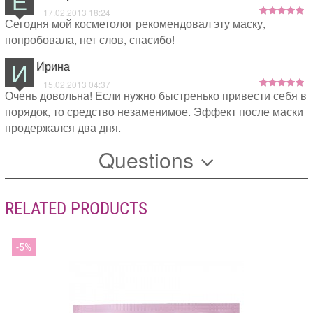
Е
впитывает все питательные и увлажняющие компоненты.
17.02.2013 18:24
Сегодня мой косметолог рекомендовал эту маску,
После бани с такой маской - просто девочка!!
попробовала, нет слов, спасибо!
И
Ирина
15.02.2013 04:37
Очень довольна! Если нужно быстренько привести себя в
порядок, то средство незаменимое. Эффект после маски
продержался два дня.
Questions
RELATED PRODUCTS
5