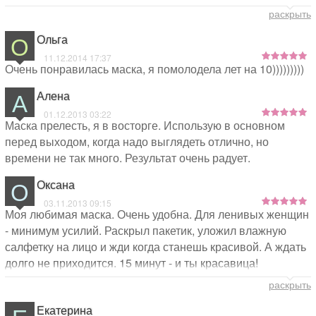
Приходится делать надрезы -"выточки"И еще моему лицу
раскрыть
эта салфетка велика :) Если прорези для глаз на месте, то
О
Ольга
прорезь для рта окажется на подбородке :)
11.12.2014 17:37
Очень понравилась маска, я помолодела лет на 10)))))))))
А
Алена
01.12.2013 03:22
Маска прелесть, я в восторге. Использую в основном
перед выходом, когда надо выглядеть отлично, но
времени не так много. Результат очень радует.
О
Оксана
03.11.2013 09:15
Моя любимая маска. Очень удобна. Для ленивых женщин
- минимум усилий. Раскрыл пакетик, уложил влажную
салфетку на лицо и жди когда станешь красивой. А ждать
долго не приходится. 15 минут - и ты красавица!
Применяю ее в бане. Сначала пилингом снимаю
раскрыть
ороговевший слой клеток, затем накладываю салфеточку
Екатерина
- маску. Поры в бане открываются, кода активно